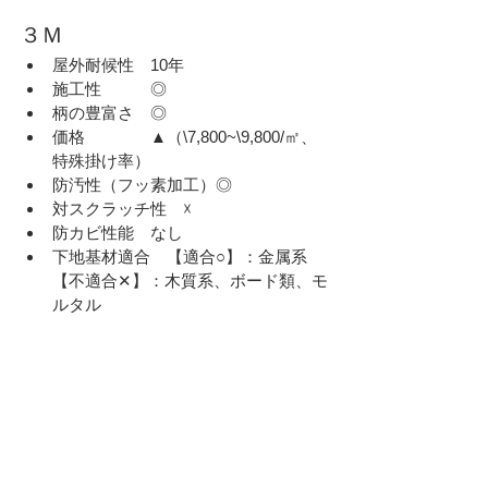
３Ｍ
屋外耐候性　10年
施工性　　　◎
柄の豊富さ　◎
価格　　　　▲（\7,800~\9,800/㎡、
特殊掛け率）
防汚性（フッ素加工）◎
対スクラッチ性　☓
防カビ性能　なし
下地基材適合　【適合○】：金属系　
【不適合✕】：木質系、ボード類、モ
ルタル
まとめ
ベルビアンが好きで、３Mが嫌いといこと