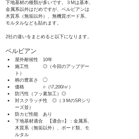
下地基材の種類が多いです。３Mは基本、
金属系以外はだめですが、ベルビアンは
木質系（無垢以外）、無機質ボード系、
モルタルなども貼れます。
2社の違いをまとめると以下になります。
ベルビアン
屋外耐候性　10年
施工性　　　◎（今回のアップデー
ト）
柄の豊富さ　◯
価格　　　　○
（\7,200/㎡）
防汚性（フッ素加工）◎
対スクラッチ性　◎（３MのSRシリ
ーズ並）
防カビ性能　あり
下地基材適合　【適合○】：金属系、
木質系
（無垢以外）、ボード類、モ
ルタル