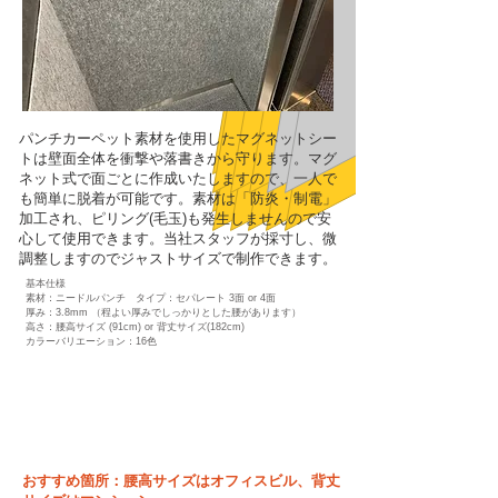
パンチカーペット素材を使用したマグネットシー
トは壁面全体を衝撃や落書きから守ります。マグ
ネット式で面ごとに作成いたしますので、一人で
も簡単に脱着が可能です。素材は「防炎・制電」
加工され、ピリング(毛玉)も発生しませんので安
心して使用できます。当社スタッフが採寸し、微
調整しますのでジャストサイズで制作できます。
基本仕様
素材：ニードルパンチ タイプ：セパレート 3面 or 4面
厚み：3.8mm （程よい厚みでしっかりとした腰があります）
高さ：腰高サイズ (91cm) or 背丈サイズ(182cm)
カラーバリエーション：16色
​おすすめ箇所：
腰高サイズは
オフィスビル、背丈