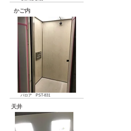
かご内
パロア PST-831
​天井