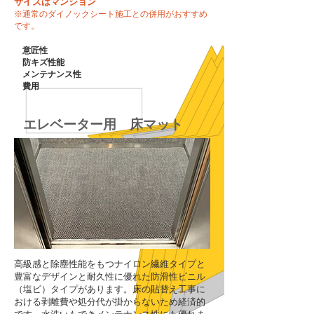
サイズはマンション
※通常のダイノックシート施工との併用がおすすめ
です。
意匠性
​防キズ性能
メンテナンス性
費用
エレベーター用 床マット
高級感と除塵性能をもつナイロン繊維タイプと
豊富なデザインと耐久性に優れた防滑性ビニル
（塩ビ）タイプがあります。床の貼替え工事に
おける剥離費や処分代が掛からないため経済的