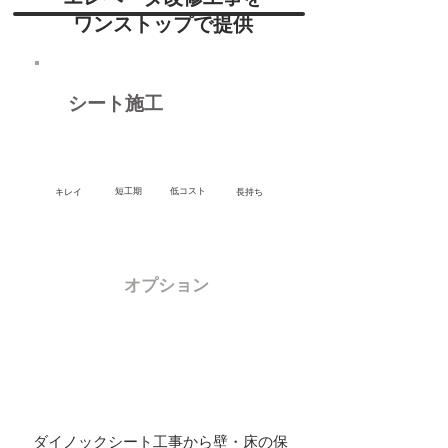
ワンストップで提供
シート施工
短工期
​低コスト
キレイ
長持ち
​オプション
保護フィルム
保護カバー
床マット
床貼替え
掲示板設置
ミラー設置
ダイノックシート工事から壁・床の保