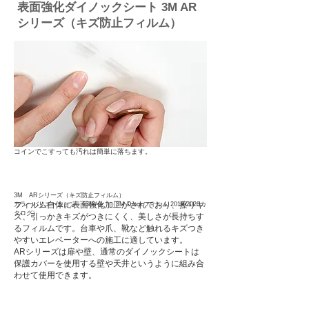
表面強化ダイノックシート 3M AR
シリーズ（キズ防止フィルム）
​コインでこすっても汚れは簡単に落ちます。
3M ARシリーズ（キズ防止フィルム）
フィルム自体に表面強化加工がされており、擦りキ
カラーバリエーション：63柄/色 （3M Dinocフィルム
2018-2020
カ
タログ）
ズ、引っかきキズがつきにくく、美しさが長持ちす
るフィルムです。台車や爪、靴など触れるキズつき
やすいエレベーターへの施工に適しています。
ARシリーズは扉や壁、通常のダイノックシートは
保護カバーを使用する壁や天井というように組み合
わせて使用できます。