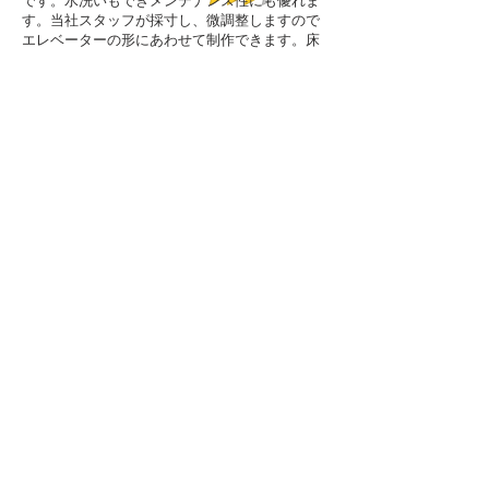
です。水洗いもできメンテナンス性にも優れま
す。当社スタッフが採寸し、微調整しますので
エレベーターの形にあわせて制作できます。床
の貼替えを検討したらマット使用を
おすすめ
し
ています。
ナイロン繊維タイプ：​テラモト ニュー パワーセル、ハイペアロ
ン、トレビアン
防滑性ビニルタイプ：​タキロンシーアイ T-EVマット
​おすすめ箇所：
繊維タイプはオフィスビル、防滑ビニルタイプはマ
ンション
意匠性
​防キズ性能
メンテナンス性
費用
​~
床の貼替え