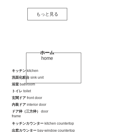
もっと見る
ホーム
home
キッチン
kitchen
洗面化粧台
sink unit
浴室
bathroom
トイレ
toilet
玄関ドア
front door
​内装ドア
interior door
ドア枠（三方枠）
door
frame
キッチンカウンター
kitchen countertop
出窓カウンター
bay-window countertop