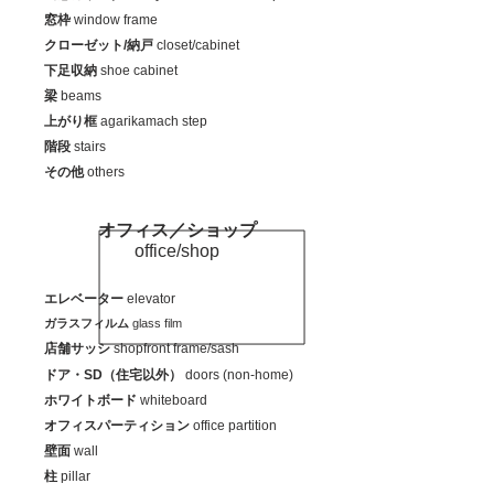
窓枠
window frame
クローゼット/納戸
closet/cabinet
下足収納
shoe cabinet
梁
beams
上がり框
agarikamach step
階段
stairs
その他
others
オフィス／ショップ
office/shop
エレベーター
elevator
ガラスフィルム
glass film
店舗サッシ
shopfront frame/sash
ドア・SD（住宅以外）
doors (non-home)
ホワイトボード
whiteboard
オフィスパーティション
office partition
壁面
wall
柱
pillar