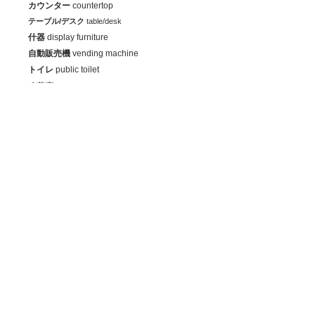
カウンター
countertop
テーブル/デスク
table/desk
什器
display furniture
自動販売機
vending machine
トイレ
public toilet
冷蔵庫
refrigerator
屋外
outdoors
その他
others
シート施工実績
リペア施工実績
​ホーム
ダイノックシート施工
- エレベーター改修
- シート施工事例
- 施工の流れ
​ドア穴補修
- 建具補修施工事例
対応エリア