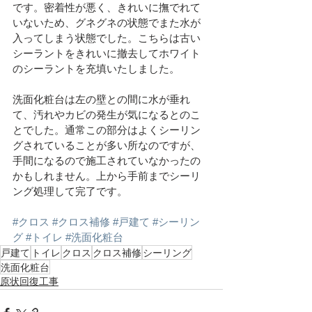
です。密着性が悪く、きれいに撫でれて
いないため、グネグネの状態でまた水が
入ってしまう状態でした。こちらは古い
シーラントをきれいに撤去してホワイト
のシーラントを充填いたしました。
洗面化粧台は左の壁との間に水が垂れ
て、汚れやカビの発生が気になるとのこ
とでした。通常この部分はよくシーリン
グされていることが多い所なのですが、
手間になるので施工されていなかったの
かもしれません。上から手前までシーリ
ング処理して完了です。
#クロス
#クロス補修
#戸建て
#シーリン
グ
#トイレ
#洗面化粧台
戸建て
トイレ
クロス
クロス補修
シーリング
洗面化粧台
原状回復工事